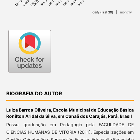
Dec 25 '25
Dec 28 '25
Dec 31 '25
Jan 01 '26
Jan 04 '26
Jan 07 '26
Jan 10 '26
Jan 13 '26
Jan 16 '26
Jan 19 '26
|
daily (first 30)
monthly
BIOGRAFIA DO AUTOR
Luiza Barros Oliveira,
Escola Municipal de Educação Básica
Ronilton Aridal da Silva, em Canaã dos Carajás, Pará, Brasil
Possui graduação em Pedagogia pela FACULDADE DE
CIÊNCIAS HUMANAS DE VITÓRIA (2011). Especializações em
Gestão, Orientação e Supervisão Escolar, Educação Especial e