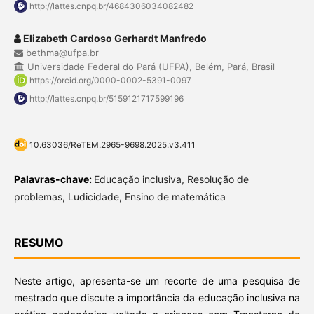
http://lattes.cnpq.br/4684306034082482
Elizabeth Cardoso Gerhardt Manfredo
bethma@ufpa.br
Universidade Federal do Pará (UFPA), Belém, Pará, Brasil
https://orcid.org/0000-0002-5391-0097
http://lattes.cnpq.br/5159121717599196
10.63036/ReTEM.2965-9698.2025.v3.411
Palavras-chave:
Educação inclusiva, Resolução de
problemas, Ludicidade, Ensino de matemática
RESUMO
Neste artigo, apresenta-se um recorte de uma pesquisa de
mestrado que discute a importância da educação inclusiva na