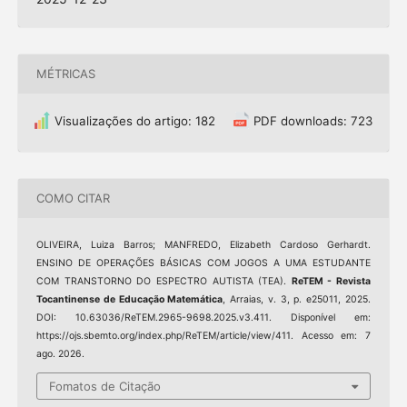
MÉTRICAS
Visualizações do artigo: 182
PDF downloads: 723
COMO CITAR
OLIVEIRA, Luiza Barros; MANFREDO, Elizabeth Cardoso Gerhardt.
ENSINO DE OPERAÇÕES BÁSICAS COM JOGOS A UMA ESTUDANTE
COM TRANSTORNO DO ESPECTRO AUTISTA (TEA).
ReTEM - Revista
Tocantinense de Educação Matemática
, Arraias, v. 3, p. e25011, 2025.
DOI: 10.63036/ReTEM.2965-9698.2025.v3.411. Disponível em:
https://ojs.sbemto.org/index.php/ReTEM/article/view/411. Acesso em: 7
ago. 2026.
Fomatos de Citação