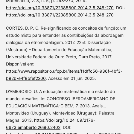
Matemática, v. 3, n. 5, p. 248-270, 2014.
https://doi.org/10.33871/22385800.2014.3.5.248-270
. DOI:
https://doi.org/10.33871/22385800.2014.3.5.248-270
CORTES, D. P. O. Re-significando os conceitos de função: um
estudo misto para entender as contribuições da abordagem
dialógica da etnomodelagem. 2017. 225f. Dissertação
(Mestrado) – Departamento de Educação Matemática,
Universidade Federal de Ouro Preto, Ouro Preto, 2017.
Disponível em:
https://www.repositorio.ufop.br/items/f1dffc56-936f-4bf3-
b92b-e4f8bfef2200
. Acesso em 01 jun. 2025.
D'AMBROSIO, U. A educação matemática e o estado do
mundo: desafios. In: CONGRESO IBEROAMERICANO DE
EDUCACIÓN MATEMÁTICA-CIBEM, 7, 2013. Anais...
Montevideo (Uruguay). Montevideo (Uruguay): Palestra
Magna, 2013.
https://doi.org/10.24109/2176-
6673.emaberto.26i90.2402
. DOI: