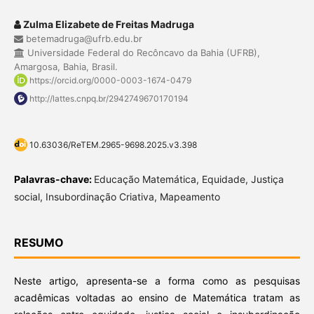
Zulma Elizabete de Freitas Madruga
betemadruga@ufrb.edu.br
Universidade Federal do Recôncavo da Bahia (UFRB),
Amargosa, Bahia, Brasil.
https://orcid.org/0000-0003-1674-0479
http://lattes.cnpq.br/2942749670170194
10.63036/ReTEM.2965-9698.2025.v3.398
Palavras-chave:
Educação Matemática, Equidade, Justiça
social, Insubordinação Criativa, Mapeamento
RESUMO
Neste artigo, apresenta-se a forma como as pesquisas
acadêmicas voltadas ao ensino de Matemática tratam as