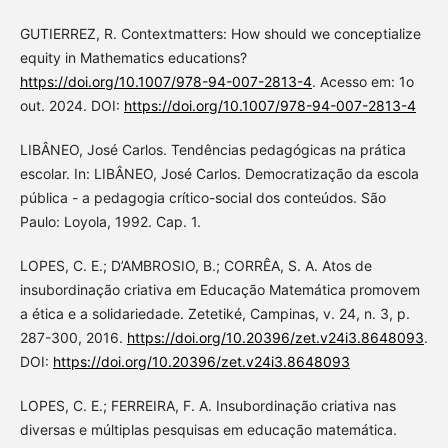
GUTIERREZ, R. Contextmatters: How should we conceptialize
equity in Mathematics educations?
https://doi.org/10.1007/978-94-007-2813-4
. Acesso em: 1o
out. 2024. DOI:
https://doi.org/10.1007/978-94-007-2813-4
LIBÂNEO, José Carlos. Tendências pedagógicas na prática
escolar. In: LIBÂNEO, José Carlos. Democratização da escola
pública - a pedagogia crítico-social dos conteúdos. São
Paulo: Loyola, 1992. Cap. 1.
LOPES, C. E.; D’AMBROSIO, B.; CORRÊA, S. A. Atos de
insubordinação criativa em Educação Matemática promovem
a ética e a solidariedade. Zetetiké, Campinas, v. 24, n. 3, p.
287-300, 2016.
https://doi.org/10.20396/zet.v24i3.8648093
.
DOI:
https://doi.org/10.20396/zet.v24i3.8648093
LOPES, C. E.; FERREIRA, F. A. Insubordinação criativa nas
diversas e múltiplas pesquisas em educação matemática.