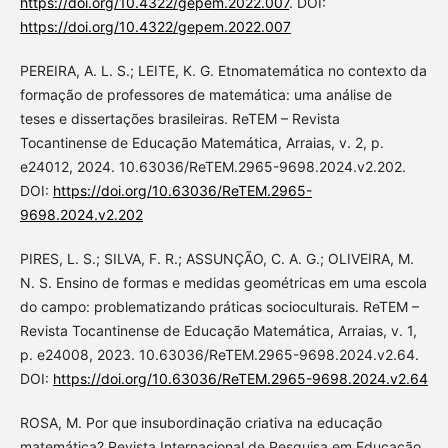
https://doi.org/10.4322/gepem.2022.007
. DOI:
https://doi.org/10.4322/gepem.2022.007
PEREIRA, A. L. S.; LEITE, K. G. Etnomatemática no contexto da
formação de professores de matemática: uma análise de
teses e dissertações brasileiras. ReTEM – Revista
Tocantinense de Educação Matemática, Arraias, v. 2, p.
e24012, 2024. 10.63036/ReTEM.2965-9698.2024.v2.202.
DOI:
https://doi.org/10.63036/ReTEM.2965-
9698.2024.v2.202
PIRES, L. S.; SILVA, F. R.; ASSUNÇÃO, C. A. G.; OLIVEIRA, M.
N. S. Ensino de formas e medidas geométricas em uma escola
do campo: problematizando práticas socioculturais. ReTEM –
Revista Tocantinense de Educação Matemática, Arraias, v. 1,
p. e24008, 2023. 10.63036/ReTEM.2965-9698.2024.v2.64.
DOI:
https://doi.org/10.63036/ReTEM.2965-9698.2024.v2.64
ROSA, M. Por que insubordinação criativa na educação
matemática? Revista Internacional de Pesquisa em Educação