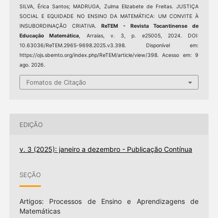
SILVA, Érica Santos; MADRUGA, Zulma Elizabete de Freitas. JUSTIÇA
SOCIAL E EQUIDADE NO ENSINO DA MATEMÁTICA: UM CONVITE À
INSUBORDINAÇÃO CRIATIVA.
ReTEM - Revista Tocantinense de
Educação Matemática
, Arraias, v. 3, p. e25005, 2024. DOI:
10.63036/ReTEM.2965-9698.2025.v3.398. Disponível em:
https://ojs.sbemto.org/index.php/ReTEM/article/view/398. Acesso em: 9
ago. 2026.
Fomatos de Citação
EDIÇÃO
v. 3 (2025): janeiro a dezembro - Publicação Contínua
SEÇÃO
Artigos: Processos de Ensino e Aprendizagens de
Matemáticas